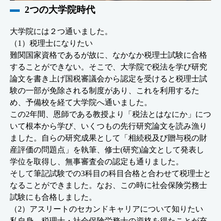
2つの大学院時代
大学院には２つ通いました。
（1）税理士になりたい
難関国家資格であるが故に、なかなか税理士試験に合格
することができない。そこで、大学院で税法を学び研究
論文を書き上げ国税審議会から認定を受けると税理士試
験の一部が免除される制度があり、これを利用するた
め、予備校を経て大学院へ通いました。
この2年間、恩師である教授より「税法とはなにか」につ
いて根本から学び、いくつもの先行研究論文を読み漁り
ました。自らの研究成果として「相続税及び贈与税の財
産評価の問題点」を執筆、修士(研究)論文として発表し
学位を取得し、無事審査会の認定も通りました。
そして筆記試験での3科目の科目合格と合わせて税理士と
なることができました。なお、この時に社会保険労務士
試験にも合格しました。
（2）アスリートのセカンドキャリアについて知りたい
私自身、税理士・社会保険労務士の資格を得たことが充