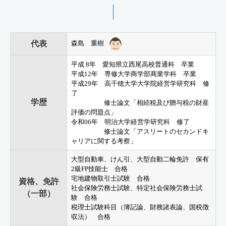
森島 重樹
代表
平成 8年 愛知県立西尾高校普通科 卒業
平成12年 専修大学商学部商業学科 卒業
平成29年 高千穂大学大学院経営学研究科 修
了
学歴
修士論文「相続税及び贈与税の財産
評価の問題点」
令和06年 明治大学経営学研究科 修了
修士論文「アスリートのセカンドキ
ャリアに関する考察」
大型自動車、けん引、大型自動二輪免許 保有
2級FP技能士 合格
宅地建物取引士試験 合格
資格、免許
社会保険労務士試験、特定社会保険労務士試
（一部）
験 合格
税理士試験科目（簿記論、財務諸表論、国税徴
収法） 合格