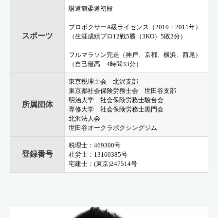
講道館柔道初段
プロボクサーA級ライセンス（2010・2011年）
スポーツ
（生涯成績プロ12戦5勝（3KO）5敗2分）
フルマラソン完走（神戸、京都、横浜、西尾）
（自己最高 4時間33分）
東京税理士会 北沢支部
東京都社会保険労務士会 世田谷支部
明治大学 社会保険労務士駿台会
所属団体
専修大学 社会保険労務士黒門会
北沢法人会
世田谷オークラボクシングジム
税理士：469300号
登録番号
社労士：13160385号
宅建士：(東京)247514号