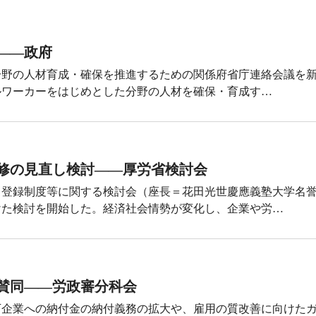
――政府
分野の人材育成・確保を推進するための関係府省庁連絡会議を
ルワーカーをはじめとした分野の人材を確保・育成す…
修の見直し検討――厚労省検討会
ト登録制度等に関する検討会（座長＝花田光世慶應義塾大学名
けた検討を開始した。経済社会情勢が変化し、企業や労…
賛同――労政審分科会
下企業への納付金の納付義務の拡大や、雇用の質改善に向けた