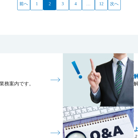
前へ
1
2
3
4
…
12
次へ
業務案内です。