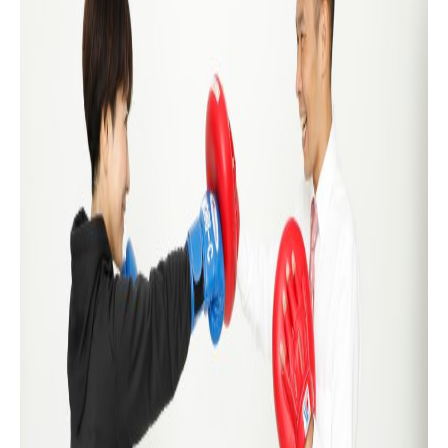
キュリティに万全の対策を講じています。
ご本人の照会
お客さまがご本人の個人情報の照会・修正・削除などをご希
望される場合には、ご本人であることを確認の上、対応させ
ていただきます。
法令、規範の遵守と見直し
当事務所は、保有する個人情報に関して適用される日本の法
令、その他規範を遵守するとともに、本ポリシーの内容を適
宜見直し、その改善に努めます。
お問い合せ
当事務所の個人情報の取扱に関するお問い合せは下記までご
連絡ください。
税理士・社会保険労務士事務所オフィス・モリシマ
〒156-0043
東京都世田谷区松原2-46-9 第一力蔵ビル706号室
TEL.080-9195-0601