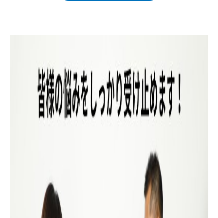
個人情報の利用目的
お客さまからお預かりした個人情報は、当事務所からのご連
絡や業務のご案内やご質問に対する回答として、電子メール
や資料のご送付に利用いたします。
個人情報の第三者への開示・提供の禁止
当事務所は、お客さまよりお預かりした個人情報を適切に管
理し、次のいずれかに該当する場合を除き、個人情報を第三
者に開示いたしません。
・お客さまの同意がある場合
・お客さまが希望されるサービスを行なうために当事
務所が業務を委託する業者に対して開示する場合
・法令に基づき開示することが必要である場合
個人情報の安全対策
当事務所は、個人情報の正確性及び安全性確保のために、セ