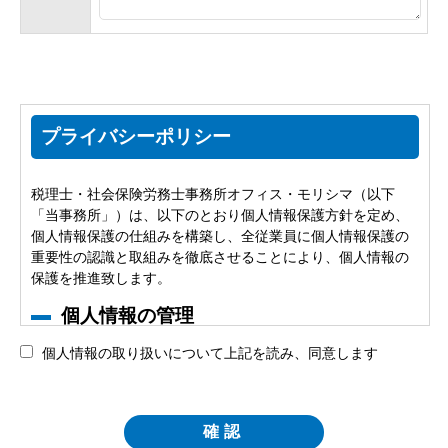
プライバシーポリシー
税理士・社会保険労務士事務所オフィス・モリシマ（以下
「当事務所」）は、以下のとおり個人情報保護方針を定め、
個人情報保護の仕組みを構築し、全従業員に個人情報保護の
重要性の認識と取組みを徹底させることにより、個人情報の
保護を推進致します。
個人情報の管理
個人情報の取り扱いについて上記を読み、同意します
当事務所は、お客さまの個人情報を正確かつ最新の状態に保
ち、個人情報への不正アクセス・紛失・破損・改ざん・漏洩
などを防止するため、セキュリティシステムの維持・管理体
制の整備・社員教育の徹底等の必要な措置を講じ、安全対策
を実施し個人情報の厳重な管理を行ないます。